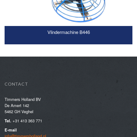
Vlindermachine B446
READ MORE
CONTACT
Timmers Holland BV
De Amert 142
5462 GH Veghel
Tel.
+31 413 363 771
E-mail
info@timmersholland.nl