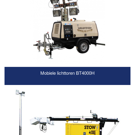
Mobiele lichttoren BT4000H
READ MORE